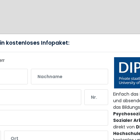
ein kostenloses Infopaket:
err
Nachname
Nr.
Einfach das
und absende
das Bildun
Psychosozi
Sozialer Ar
direkt von
D
Ort
Hochschul