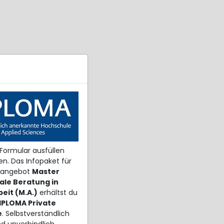
 Formular ausfüllen
n. Das Infopaket für
gsangebot
Master
ale Beratung in
beit (M.A.)
erhältst du
IPLOMA Private
e
. Selbstverständlich