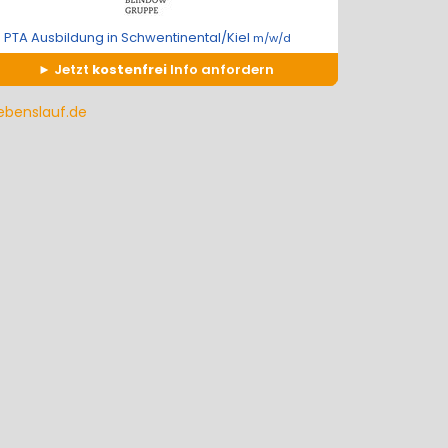
PTA Ausbildung in Schwentinental/Kiel
m/w/d
Jetzt
kostenfrei
Info anfordern