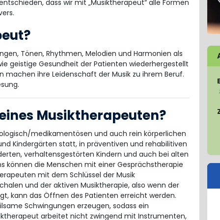
entschieden, dass wir mit „Musiktherapeut“ alle Formen
vers.
peut?
ängen, Tönen, Rhythmen, Melodien und Harmonien als
owie geistige Gesundheit der Patienten wiederhergestellt
 machen ihre Leidenschaft der Musik zu ihrem Beruf.
esung.
 eines Musiktherapeuten?
kologisch/medikamentösen und auch rein körperlichen
nd Kindergärten statt, in präventiven und rehabilitiven
rten, verhaltensgestörten Kindern und auch bei alten
s können die Menschen mit einer Gesprächstherapie
therapeuten mit dem Schlüssel der Musik
alen und der aktiven Musiktherapie, also wenn der
gt, kann das Öffnen des Patienten erreicht werden.
eilsame Schwingungen erzeugen, sodass ein
siktherapeut arbeitet nicht zwingend mit Instrumenten,