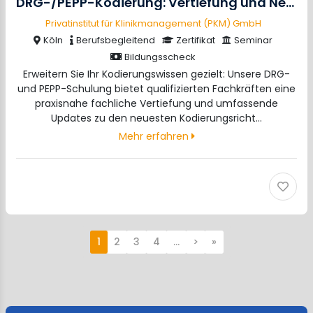
DRG-/PEPP-Kodierung: Vertiefung und Neuerungen
Privatinstitut für Klinikmanagement (PKM) GmbH
Köln
Berufsbegleitend
Zertifikat
Seminar
Bildungsscheck
Erweitern Sie Ihr Kodierungswissen gezielt: Unsere DRG-
und PEPP-Schulung bietet qualifizierten Fachkräften eine
praxisnahe fachliche Vertiefung und umfassende
Updates zu den neuesten Kodierungsricht…
Mehr erfahren
1
2
3
4
…
>
»