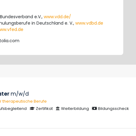
 Bundesverband e.V.,
www.vdd.de/
ulungsberufe in Deutschland e. V.,
www.vdbd.de
ww.vfed.de
tolia.com
ater
m/w/d
ür therapeutische Berufe
ufsbegleitend
Zertifikat
Weiterbildung
Bildungsscheck