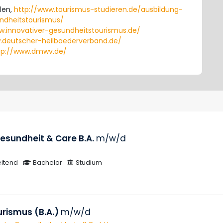
ulen,
http://www.tourismus-studieren.de/ausbildung-
undheitstourismus/
w.innovativer-gesundheitstourismus.de/
.deutscher-heilbaederverband.de/
tp://www.dmwv.de/
esundheit & Care B.A.
m/w/d
eitend
Bachelor
Studium
rismus (B.A.)
m/w/d