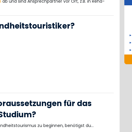
n
ab und sind Ansprechpartner vor Ort, z.B. in Reha-
ndheitstouristiker?
oraussetzungen für das
 Studium?
dheitstourismus zu beginnen, benötigst du...