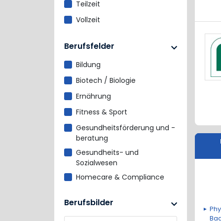
Teilzeit
Vollzeit
Berufsfelder
Bildung
Biotech / Biologie
Ernährung
Fitness & Sport
Gesundheitsförderung und -
beratung
Gesundheits- und
Sozialwesen
Homecare & Compliance
Komplementärmedizin
Berufsbilder
(Naturheilkunde)
Phy
Medizin
Ba