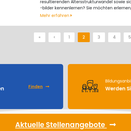
resultierenden Altersstrukturwandel sowie s
-bilder kennenlernen? Sie möchten erlernen,
Mehr erfahren
«
<
1
2
3
4
5
Bildungsanbi
Finden
en
Werden Si
Aktuelle Stellenangebote