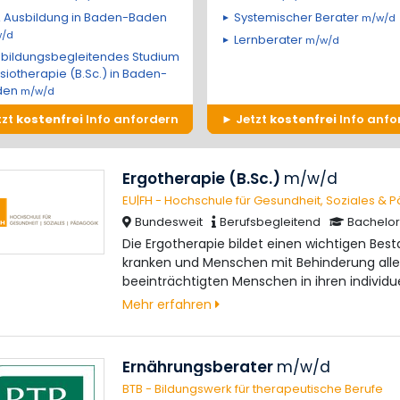
 Ausbildung in Baden-Baden
Systemischer Berater
m/w/d
/d
Lernberater
m/w/d
bildungsbegleitendes Studium
siotherapie (B.Sc.) in Baden-
den
m/w/d
tzt
kostenfrei
Info anfordern
Jetzt
kostenfrei
Info anfo
Ergotherapie (B.Sc.)
m/w/d
EU|FH - Hochschule für Gesundheit, Soziales & 
Bundesweit
Berufsbegleitend
Bachelor
Die Ergotherapie bildet einen wichtigen Besta
kranken und Menschen mit Behinderung aller Al
beeinträchtigten Menschen in ihren individu
Mehr erfahren
Ernährungsberater
m/w/d
BTB - Bildungswerk für therapeutische Berufe