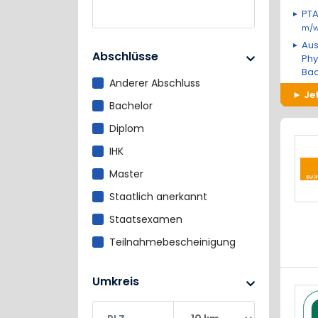
PTA
Medizin/ Pharma/ Biotech
m/w
Medizintechnik
Aus
Abschlüsse
Phy
Medizintechnik, -produkte
Ba
Anderer Abschluss
Pflege
Je
Bachelor
Pharma
Diplom
Psychologie /
Psychotherapie
IHK
Rettungsdienst &
Master
Notfallmedizin
Staatlich anerkannt
Sonstige
Staatsexamen
Therapie (Physio, Ergo, Logo)
Teilnahmebescheinigung
Verwaltung & Versicherung
Zertifikat
Wellness & Beauty
Umkreis