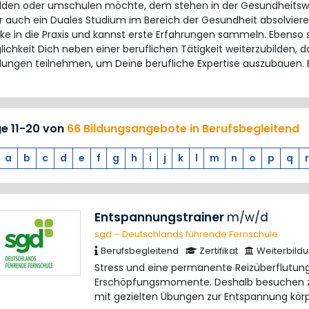
bilden oder umschulen möchte, dem stehen in der Gesundheitswi
r auch ein Duales Studium im Bereich der Gesundheit absolviere
cke in die Praxis und kannst erste Erfahrungen sammeln. Ebenso 
lichkeit Dich neben einer beruflichen Tätigkeit weiterzubilden, da 
dungen teilnehmen, um Deine berufliche Expertise auszubauen. 
ge 11-20 von
66 Bildungsangebote in Berufsbegleitend
a
b
c
d
e
f
g
h
i
j
k
l
m
n
o
p
q
r
Entspannungstrainer
m/w/d
sgd – Deutschlands führende Fernschule
Berufsbegleitend
Zertifikat
Weiterbild
Stress und eine permanente Reizüberflutung
Erschöpfungsmomente. Deshalb besuchen z
mit gezielten Übungen zur Entspannung kör