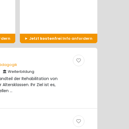
rdern
Jetzt
kostenfrei
Info anfordern
Pädagogik
Weiterbildung
ndteil der Rehabilitation von
tersklassen. Ihr Ziel ist es,
ellen …