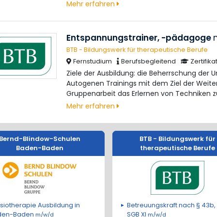
Mehr erfahren
Entspannungstrainer, -pädagoge
BTB - Bildungswerk für therapeutische Berufe
Fernstudium
Berufsbegleitend
Zertifika
Ziele der Ausbildung: die Beherrschung der U
Autogenen Trainings mit dem Ziel der Weiter
Gruppenarbeit das Erlernen von Techniken zu
Mehr erfahren
Bernd-Blindow-Schulen
BTB - Bildungswerk für
Baden-Baden
therapeutische Berufe
siotherapie Ausbildung in
Betreuungskraft nach § 43b,
den-Baden
SGB XI
m/w/d
m/w/d