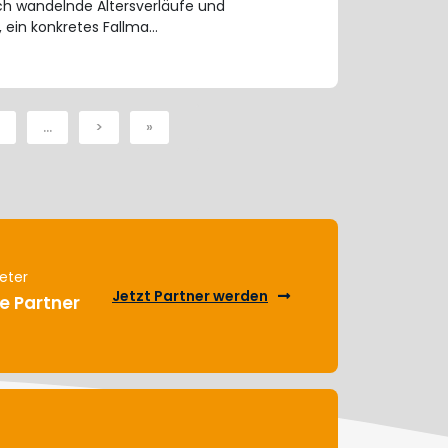
ich wandelnde Altersverläufe und
 ein konkretes Fallma…
…
>
»
eter
Jetzt Partner werden
e Partner