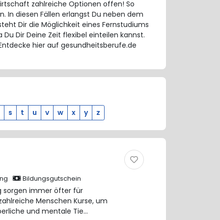
rtschaft zahlreiche Optionen offen! So
n. In diesen Fällen erlangst Du neben dem
steht Dir die Möglichkeit eines Fernstudiums
Du Dir Deine Zeit flexibel einteilen kannst.
Entdecke hier auf gesundheitsberufe.de
s
t
u
v
w
x
y
z
ung
Bildungsgutschein
 sorgen immer öfter für
ahlreiche Menschen Kurse, um
perliche und mentale Tie…