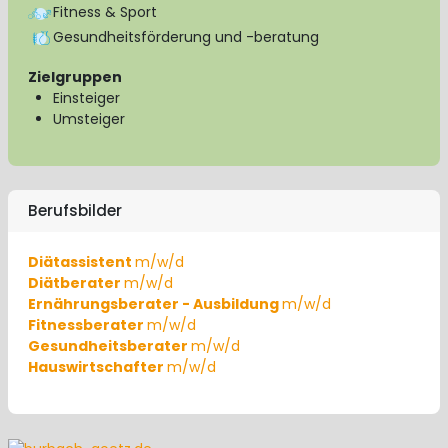
Fitness & Sport
Gesundheitsförderung und -beratung
Zielgruppen
Einsteiger
Umsteiger
Berufsbilder
Diätassistent
m/w/d
Diätberater
m/w/d
Ernährungsberater - Ausbildung
m/w/d
Fitnessberater
m/w/d
Gesundheitsberater
m/w/d
Hauswirtschafter
m/w/d