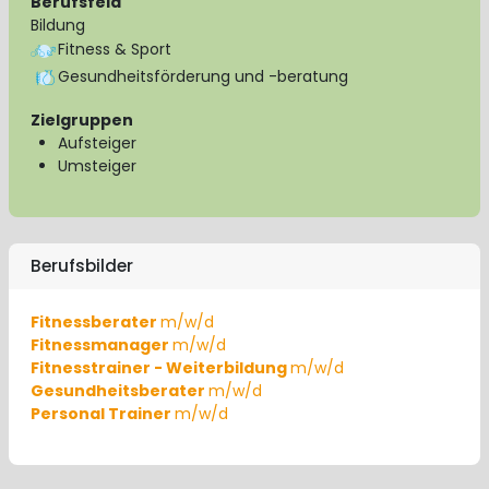
Berufsfeld
Bildung
Fitness & Sport
Gesundheitsförderung und -beratung
Zielgruppen
Aufsteiger
Umsteiger
Berufsbilder
Fitnessberater
m/w/d
Fitnessmanager
m/w/d
Fitnesstrainer - Weiterbildung
m/w/d
Gesundheitsberater
m/w/d
Personal Trainer
m/w/d