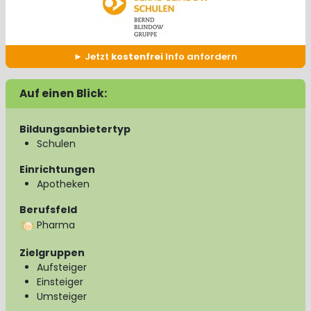
Jetzt
kostenfrei
Info anfordern
Auf einen Blick:
Bildungsanbietertyp
Schulen
Einrichtungen
Apotheken
Berufsfeld
Pharma
Zielgruppen
Aufsteiger
Einsteiger
Umsteiger