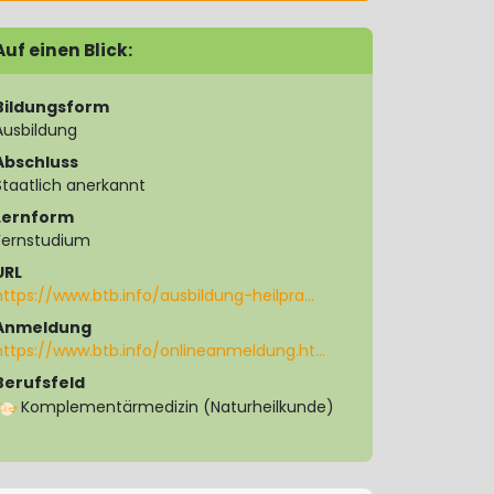
Auf einen Blick:
Bildungsform
Ausbildung
Abschluss
Staatlich anerkannt
Lernform
Fernstudium
URL
https://www.btb.info/ausbildung-heilpra…
Anmeldung
https://www.btb.info/onlineanmeldung.ht…
Berufsfeld
Komplementärmedizin (Naturheilkunde)