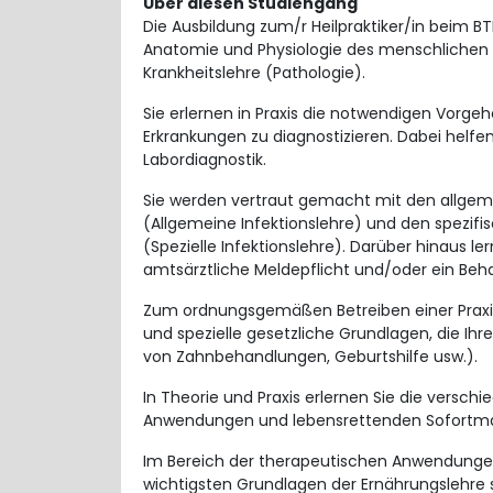
Über diesen Studiengang
Die Ausbildung zum/r Heilpraktiker/in beim B
Anatomie und Physiologie des menschlichen K
Krankheitslehre (Pathologie).
Sie erlernen in Praxis die notwendigen Vor
Erkrankungen zu diagnostizieren. Dabei helf
Labordiagnostik.
Sie werden vertraut gemacht mit den allgem
(Allgemeine Infektionslehre) und den spezifi
(Spezielle Infektionslehre). Darüber hinaus l
amtsärztliche Meldepflicht und/oder ein Beh
Zum ordnungsgemäßen Betreiben einer Prax
und spezielle gesetzliche Grundlagen, die Ihr
von Zahnbehandlungen, Geburtshilfe usw.).
In Theorie und Praxis erlernen Sie die verschi
Anwendungen und lebensrettenden Sofort
Im Bereich der therapeutischen Anwendungen 
wichtigsten Grundlagen der Ernährungslehre