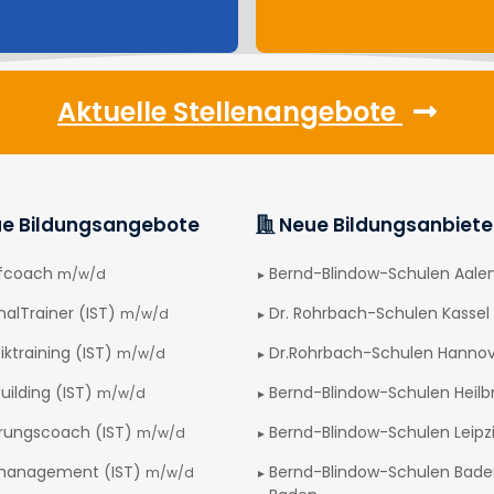
Aktuelle Stellenangebote
e Bildungsangebote
Neue Bildungsanbiete
afcoach
Bernd-Blindow-Schulen Aale
m/w/d
nalTrainer (IST)
Dr. Rohrbach-Schulen Kassel
m/w/d
iktraining (IST)
Dr.Rohrbach-Schulen Hanno
m/w/d
uilding (IST)
Bernd-Blindow-Schulen Heilb
m/w/d
rungscoach (IST)
Bernd-Blindow-Schulen Leipz
m/w/d
management (IST)
Bernd-Blindow-Schulen Bad
m/w/d