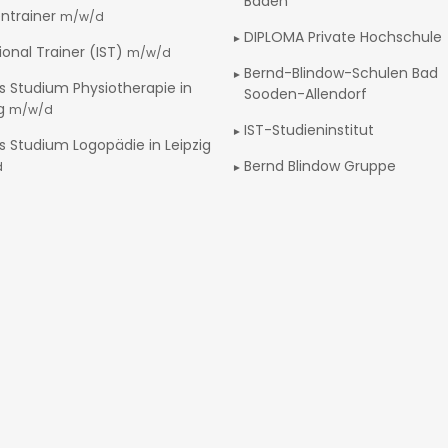
Baden
ntrainer
m/w/d
DIPLOMA Private Hochschule
ional Trainer (IST)
m/w/d
Bernd-Blindow-Schulen Bad
s Studium Physiotherapie in
Sooden-Allendorf
ig
m/w/d
IST-Studieninstitut
s Studium Logopädie in Leipzig
Bernd Blindow Gruppe
d