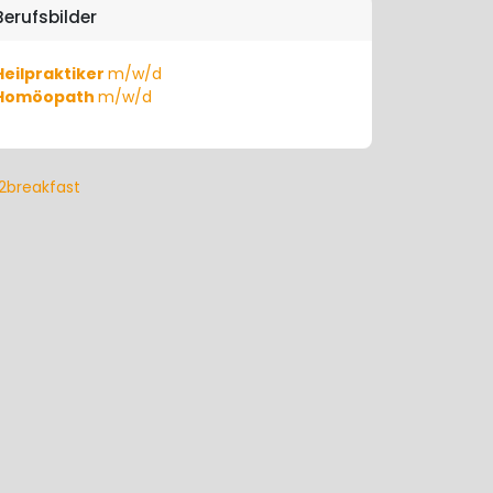
Berufsbilder
Heilpraktiker
m/w/d
Homöopath
m/w/d