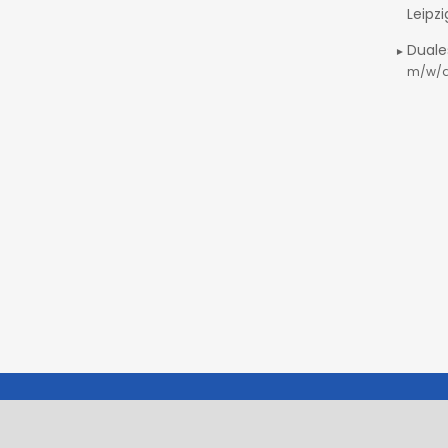
Leipz
Duale
m/w/
Glossar
Impressum
Datenschutz
AGBs