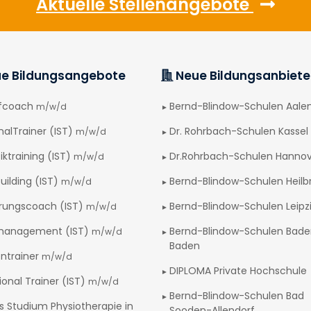
Aktuelle Stellenangebote
e Bildungsangebote
Neue Bildungsanbiete
afcoach
Bernd-Blindow-Schulen Aale
m/w/d
nalTrainer (IST)
Dr. Rohrbach-Schulen Kassel
m/w/d
iktraining (IST)
Dr.Rohrbach-Schulen Hanno
m/w/d
uilding (IST)
Bernd-Blindow-Schulen Heilb
m/w/d
rungscoach (IST)
Bernd-Blindow-Schulen Leipz
m/w/d
management (IST)
Bernd-Blindow-Schulen Bad
m/w/d
Baden
ntrainer
m/w/d
DIPLOMA Private Hochschule
ional Trainer (IST)
m/w/d
Bernd-Blindow-Schulen Bad
s Studium Physiotherapie in
Sooden-Allendorf