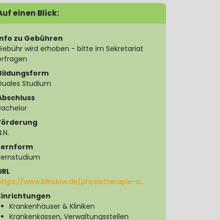
Auf einen Blick:
Info zu Gebühren
Gebühr wird erhoben - bitte im Sekretariat
erfragen
Bildungsform
Duales Studium
Abschluss
Bachelor
Förderung
.N.
Lernform
Fernstudium
URL
https://www.blindow.de/physiotherapie-a…
Einrichtungen
Krankenhäuser & Kliniken
Krankenkassen, Verwaltungsstellen