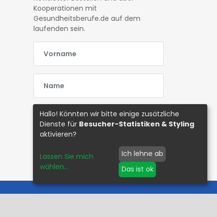
Kooperationen mit
Gesundheitsberufe.de auf dem
laufenden sein.
E-Mail
E-Mail
E-Mail
Hallo! Könnten wir bitte einige zusätzliche
Dienste für
Besucher-Statistiken & Styling
aktivieren?
Abonnieren
Ich lehne ab
Lassen Sie mich
wählen
...
Das ist ok
©Copyright
2026 Gesundheitsberufe