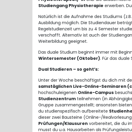
Studiengang Physiotherapie
erwerben. Dur
Natürlich ist die Aufnahme des Studiums (z.B. 
Ausbildung möglich. Die Studiendauer beträ
Regelstudienzeit um bis zu 4 Semester studien
verschafft. Alternativ ist auch der Studienga
Weiterbildung geeignet.
Das duale Studium beginnt immer mit Beginn
Wintersemester (Oktober)
. Für das duale
Dual Studieren – so geht’s:
Unter der Woche beschäftigst du dich mit 
samstäglichen Live-Online-Seminaren (c
hochschuleigenen
Online-Campus
besuchst
Studienzentrum
teilnehmen (in Abhängigkei
Gruppe zusammengestellt; ansonsten bieten wir
du studienspezifisch aufbereitete
Studienhe
dieser zwei Bausteine (Online-/Realvorlesung
Prüfungen/Klausuren
vorbereitet, die du i
musst du u.a. Hausarbeiten als Prüfungsleis