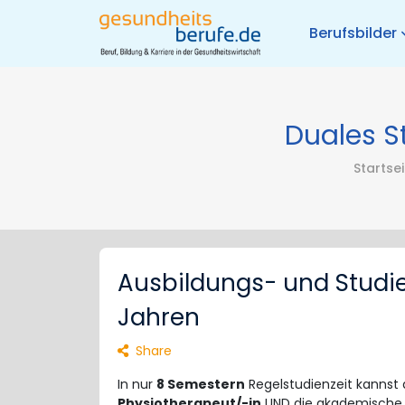
Berufsbilder
Duales S
Startsei
Ausbildungs- und Studi
Jahren
Share
In nur
8 Semestern
Regelstudienzeit kannst 
Physiotherapeut/-in
UND die akademische 