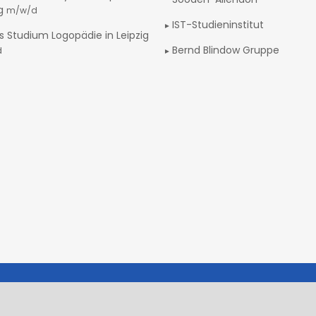
ig
m/w/d
IST-Studieninstitut
s Studium Logopädie in Leipzig
Bernd Blindow Gruppe
d