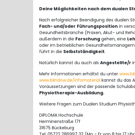
Deine Möglichkeiten nach dem dualen St
Nach erfolgreicher Beendigung des dualen S
Fach- und/oder
Führungsposition
in vers
Gesundheitsbranche (Praxen, Akut- und Rehak
außerdem in die
Forschung
gehen, eine
Leh
oder im betrieblichen Gesundheitsmanageme
führt in die
Selbstständigkeit
.
Natürlich kannst du auch als
Angestellte/r
in
Mehr Informationen erhältst du unter
www.bl
www.blindow.de/infomaterial
kannst du das A
Voraussetzungen sind der passende Schulab
Physiotherapie-Ausbildung.
Weitere Fragen zum Dualen Studium Physiothe
DIPLOMA Hochschule
Herminenstraße 17f
31675 Bückeburg
Tel. 05722 286997 32 (Mo - Fr von 8 bis 17 Uhr,