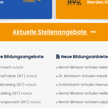
Finden
en
Werden Si
Aktuelle Stellenangebote
e Bildungsangebote
Neue Bildungsanbiete
afcoach
Bernd-Blindow-Schulen Aale
m/w/d
nalTrainer (IST)
Dr. Rohrbach-Schulen Kassel
m/w/d
iktraining (IST)
Dr.Rohrbach-Schulen Hanno
m/w/d
uilding (IST)
Bernd-Blindow-Schulen Heilb
m/w/d
rungscoach (IST)
Bernd-Blindow-Schulen Leipz
m/w/d