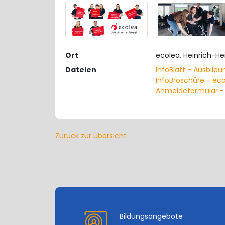
Ort
ecolea, Heinrich-He
Dateien
InfoBlatt - Ausbildu
InfoBroschüre - ec
Anmeldeformular - 
Zurück zur Übersicht
Bildungsangebote