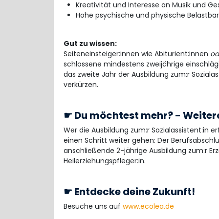
Kreativität und Interesse an Musik und Ge
Hohe psychische und physische Belastbar
Gut zu wissen:
Seiteneinsteiger:innen wie Abiturient:innen
od
schlossene mindestens zweijährige einschläg
das zweite Jahr der Ausbildung zum:r Sozialas
verkürzen.
☛ Du möchtest mehr? - Weiterq
Wer die Ausbildung zum:r Sozialassistent:in 
einen Schritt weiter gehen: Der Berufsabschl
anschließende 2-jährige Ausbildung zum:r Erzi
Heilerziehungspfleger:in.
☛ Entdecke deine Zukunft!
Besuche uns auf
www.ecolea.de