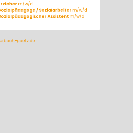
Erzieher
m/w/d
Sozialpädagoge / Sozialarbeiter
m/w/d
Sozialpädagogischer Assistent
m/w/d