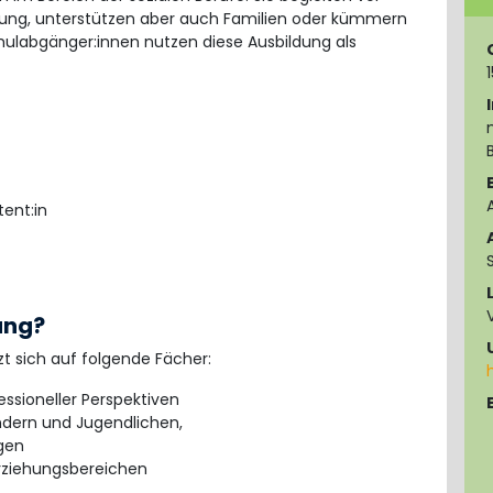
cklung, unterstützen aber auch Familien oder kümmern
ulabgänger:innen nutzen diese Ausbildung als
tent:in
ung?
zt sich auf folgende Fächer:
essioneller Perspektiven
indern und Jugendlichen,
gen
Erziehungsbereichen
)