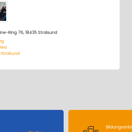
ine-Ring 76, 18435 Stralsund
ng
olea
Stralsund
Bildungsanbi