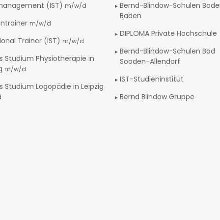
management (IST)
Bernd-Blindow-Schulen Bad
m/w/d
Baden
ntrainer
m/w/d
DIPLOMA Private Hochschule
ional Trainer (IST)
m/w/d
Bernd-Blindow-Schulen Bad
s Studium Physiotherapie in
Sooden-Allendorf
ig
m/w/d
IST-Studieninstitut
s Studium Logopädie in Leipzig
Bernd Blindow Gruppe
d