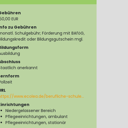
Gebühren
150,00 EUR
Info zu Gebühren
monatl. Schulgebühr; Förderung mit BAföG,
Bildungskredit oder Bildungsgutschein mgl.
Bildungsform
Ausbildung
Abschluss
Staatlich anerkannt
Lernform
Vollzeit
URL
https://www.ecolea.de/berufliche-schule…
Einrichtungen
Niedergelassener Bereich
Pflegeeinrichtungen, ambulant
Pflegeeinrichtungen, stationär