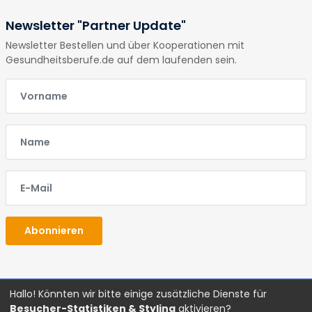
Newsletter "Partner Update"
Newsletter Bestellen und über Kooperationen mit
Gesundheitsberufe.de auf dem laufenden sein.
E-Mail
E-Mail
E-Mail
Abonnieren
Hallo! Könnten wir bitte einige zusätzliche Dienste für
Glossar
Impressum
Datenschutz
AGBs
Besucher-Statistiken & Styling
aktivieren?