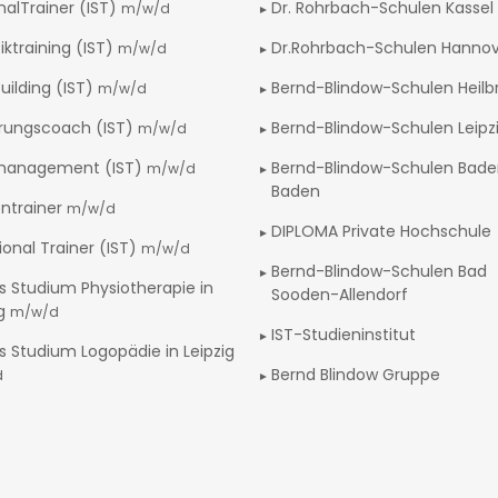
nalTrainer (IST)
Dr. Rohrbach-Schulen Kassel
m/w/d
iktraining (IST)
Dr.Rohrbach-Schulen Hanno
m/w/d
uilding (IST)
Bernd-Blindow-Schulen Heilb
m/w/d
rungscoach (IST)
Bernd-Blindow-Schulen Leipz
m/w/d
management (IST)
Bernd-Blindow-Schulen Bad
m/w/d
Baden
ntrainer
m/w/d
DIPLOMA Private Hochschule
ional Trainer (IST)
m/w/d
Bernd-Blindow-Schulen Bad
s Studium Physiotherapie in
Sooden-Allendorf
ig
m/w/d
IST-Studieninstitut
s Studium Logopädie in Leipzig
Bernd Blindow Gruppe
d