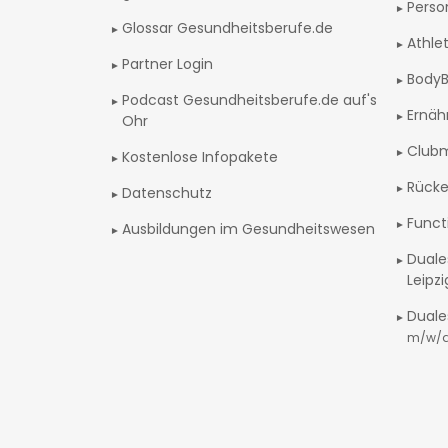
Perso
Glossar Gesundheitsberufe.de
Athlet
Partner Login
BodyB
Podcast Gesundheitsberufe.de auf's
Ernäh
Ohr
Club
Kostenlose Infopakete
Rücke
Datenschutz
Funct
Ausbildungen im Gesundheitswesen
Duale
Leipz
Duale
m/w/