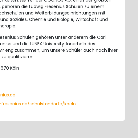
chkeiten. Als Teil der COGNOS AG, eines der größten
 gehören die Ludwig Fresenius Schulen zu einem
Hochschulen und Weiterbildungseinrichtungen mit
nd Soziales, Chemie und Biologie, Wirtschaft und
herapie.
esenius Schulen gehören unter anderem die Carl
nius und die LUNEX University. Innerhalb des
wir eng zusammen, um unsere Schüler auch nach ihrer
zu qualifizieren.
0670 Köln
nius.de
-fresenius.de/schulstandorte/koeln