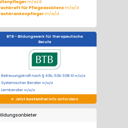
Altenpfleger
m/w/d
Fachkraft für Pflegeassistenz
m/w/d
Fachkrankenpfleger
m/w/d
BTB - Bildungswerk für therapeutische
Berufe
Betreuungskraft nach § 43b, 53b SGB XI
m/w/d
Systemischer Berater
m/w/d
Lernberater
m/w/d
Jetzt
kostenfrei
Info anfordern
Bildungsanbieter