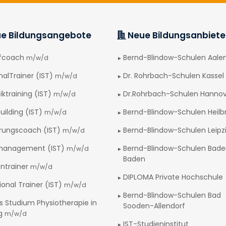
e Bildungsangebote
Neue Bildungsanbiete
afcoach
Bernd-Blindow-Schulen Aale
m/w/d
nalTrainer (IST)
Dr. Rohrbach-Schulen Kassel
m/w/d
iktraining (IST)
Dr.Rohrbach-Schulen Hanno
m/w/d
uilding (IST)
Bernd-Blindow-Schulen Heilb
m/w/d
rungscoach (IST)
Bernd-Blindow-Schulen Leipz
m/w/d
management (IST)
Bernd-Blindow-Schulen Bad
m/w/d
Baden
ntrainer
m/w/d
DIPLOMA Private Hochschule
ional Trainer (IST)
m/w/d
Bernd-Blindow-Schulen Bad
s Studium Physiotherapie in
Sooden-Allendorf
ig
m/w/d
IST-Studieninstitut