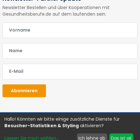
Newsletter Bestellen und über Kooperationen mit
Gesundheitsberufe.de auf dem laufenden sein.
E-Mail
E-Mail
E-Mail
Abonnieren
Hallo! Könnten wir bitte einige zusätzliche Dienste für
Glossar
Impressum
Datenschutz
AGBs
Besucher-Statistiken & Styling
aktivieren?
©Copyright
2026 Gesundheitsberufe
Lassen Sie mich wählen
...
Ich lehne ab
Das ist ok