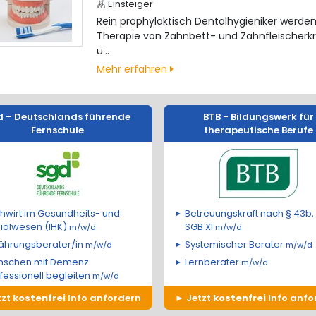
Einsteiger
Rein prophylaktisch Dentalhygieniker werden
Therapie von Zahnbett- und Zahnfleischerk
ü…
Mehr erfahren
d – Deutschlands führende
BTB - Bildungswerk für
Fernschule
therapeutische Berufe
hwirt im Gesundheits- und
Betreuungskraft nach § 43b,
ialwesen (IHK)
SGB XI
m/w/d
m/w/d
ährungsberater/in
Systemischer Berater
m/w/d
m/w/d
nschen mit Demenz
Lernberater
m/w/d
fessionell begleiten
m/w/d
tzt
kostenfrei
Info anfordern
Jetzt
kostenfrei
Info anfo