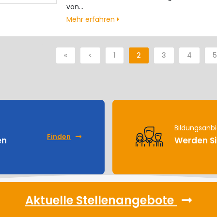
von…
Mehr erfahren
«
<
1
2
3
4
5
Bildungsanbi
Finden
en
Werden Si
Aktuelle Stellenangebote