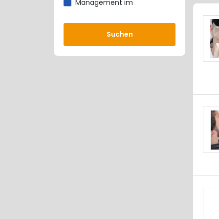
Management im
Gesundheitsunternehmen
Managementsysteme GesW,
Suchen
Public health
Marketing & PR
Med. Informatik, eHealth, IT
Personal & Bildung
Qualitätsmanagement
Vertrieb