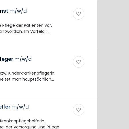
enst
m/w/d
e Pflege der Patienten vor,
ntwortlich. Im Vorfeld i…
fleger
m/w/d
bzw. Kinderkrankenpflegerin
beitet man hauptsächlich…
elfer
m/w/d
Krankenpflegehelferin
bei der Versorgung und Pflege