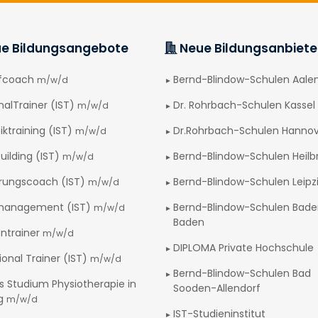
e Bildungsangebote
Neue Bildungsanbiete
afcoach
Bernd-Blindow-Schulen Aale
m/w/d
nalTrainer (IST)
Dr. Rohrbach-Schulen Kassel
m/w/d
iktraining (IST)
Dr.Rohrbach-Schulen Hanno
m/w/d
uilding (IST)
Bernd-Blindow-Schulen Heilb
m/w/d
rungscoach (IST)
Bernd-Blindow-Schulen Leipz
m/w/d
management (IST)
Bernd-Blindow-Schulen Bad
m/w/d
Baden
ntrainer
m/w/d
DIPLOMA Private Hochschule
ional Trainer (IST)
m/w/d
Bernd-Blindow-Schulen Bad
s Studium Physiotherapie in
Sooden-Allendorf
ig
m/w/d
IST-Studieninstitut