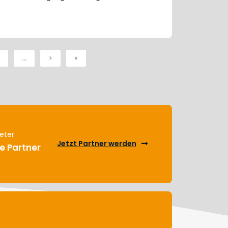
…
>
»
eter
Jetzt Partner werden
e Partner