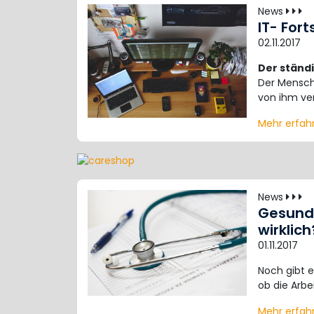
News
IT- Fort
02.11.2017
Der ständi
Der Mensch
von ihm ve
Mehr erfa
News
Gesundh
wirklich
01.11.2017
Noch gibt e
ob die Arbe
Mehr erfa