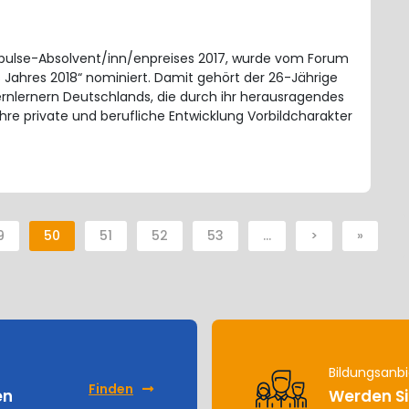
 Impulse-Absolvent/inn/enpreises 2017, wurde vom Forum
s Jahres 2018“ nominiert. Damit gehört der 26-Jährige
rnlernern Deutschlands, die durch ihr herausragendes
e private und berufliche Entwicklung Vorbildcharakter
9
50
51
52
53
…
>
»
Bildungsanbi
Finden
en
Werden Si