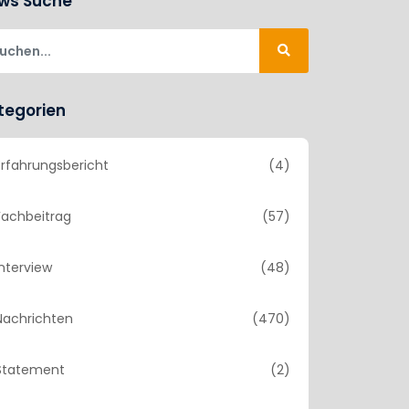
ws Suche
tegorien
Erfahrungsbericht
(4)
Fachbeitrag
(57)
Interview
(48)
Nachrichten
(470)
Statement
(2)