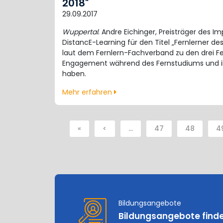
2018"
29.09.2017
Wuppertal
. Andre Eichinger, Preisträger des
DistancE-Learning für den Titel „Fernlerner de
laut dem Fernlern-Fachverband zu den drei Fe
Engagement während des Fernstudiums und ihr
haben.
Mehr erfahren
«
<
…
47
48
4
Bildungsangebote
Bildungsangebote find