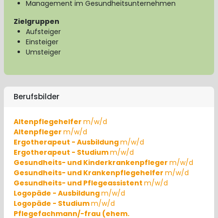
Management im Gesundheitsunternehmen
Zielgruppen
Aufsteiger
Einsteiger
Umsteiger
Berufsbilder
Altenpflegehelfer
m/w/d
Altenpfleger
m/w/d
Ergotherapeut - Ausbildung
m/w/d
Ergotherapeut - Studium
m/w/d
Gesundheits- und Kinderkrankenpfleger
m/w/d
Gesundheits- und Krankenpflegehelfer
m/w/d
Gesundheits- und Pflegeassistent
m/w/d
Logopäde - Ausbildung
m/w/d
Logopäde - Studium
m/w/d
Pflegefachmann/-frau (ehem.