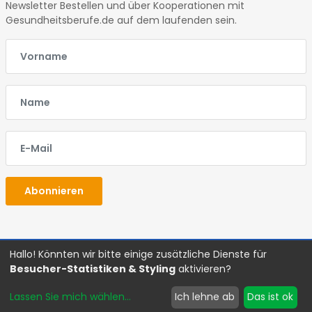
Newsletter Bestellen und über Kooperationen mit
Gesundheitsberufe.de auf dem laufenden sein.
E-Mail
E-Mail
E-Mail
Abonnieren
Hallo! Könnten wir bitte einige zusätzliche Dienste für
Glossar
Impressum
Datenschutz
AGBs
Besucher-Statistiken & Styling
aktivieren?
©Copyright
2026 Gesundheitsberufe
Lassen Sie mich wählen
...
Ich lehne ab
Das ist ok