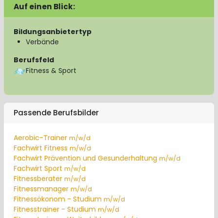
Auf einen Blick:
Bildungsanbietertyp
Verbände
Berufsfeld
Fitness & Sport
Passende Berufsbilder
Aerobic-Trainer
m/w/d
Fachwirt Fitness
m/w/d
Fachwirt Prävention und Gesunderhaltung
m/w/d
Fachwirt Sport
m/w/d
Fitnessberater
m/w/d
Fitnessmanager
m/w/d
Fitnessökonom - Studium
m/w/d
Fitnesstrainer - Studium
m/w/d