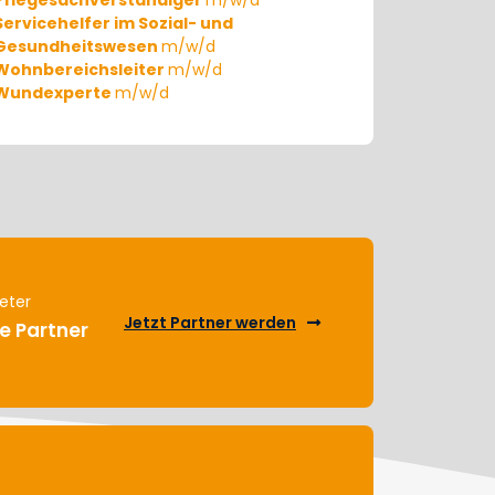
Pflegesachverständiger
m/w/d
Servicehelfer im Sozial- und
Gesundheitswesen
m/w/d
Wohnbereichsleiter
m/w/d
Wundexperte
m/w/d
eter
Jetzt Partner werden
e Partner