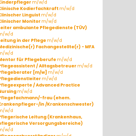
Kinderpfleger
m/w/d
Klinische Kodierfachkraft
m/w/d
Klinischer Linguist
m/w/d
Klinischer Monitor
m/w/d
Leiter ambulante Pflegedienste (TÜV)
m/w/d
Leitung in der Pflege
m/w/d
Medizinische(r) Fachangestellte(r) - MFA
m/w/d
Mentor für Pflegeberufe
m/w/d
Pflegeassistent / Alltagsbetreuer
m/w/d
Pflegeberater [m/w]
m/w/d
Pflegedienstleiter
m/w/d
Pflegeexperte / Advanced Practice
Nursing
m/w/d
Pflegefachmann/-frau (ehem.
Krankenpfleger-/in /Krankenschwester)
m/w/d
Pflegerische Leitung (Krankenhaus,
pflegerische Versorgungsbereiche)
m/w/d