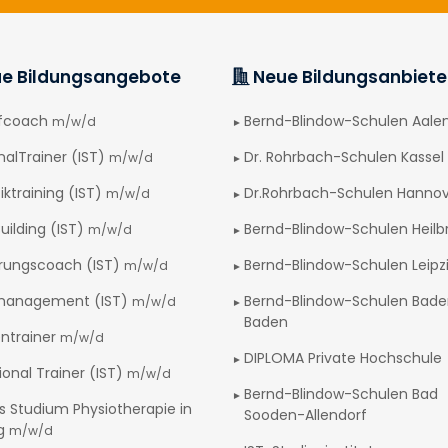
e Bildungsangebote
Neue Bildungsanbiete
afcoach
Bernd-Blindow-Schulen Aale
m/w/d
nalTrainer (IST)
Dr. Rohrbach-Schulen Kassel
m/w/d
iktraining (IST)
Dr.Rohrbach-Schulen Hanno
m/w/d
uilding (IST)
Bernd-Blindow-Schulen Heilb
m/w/d
rungscoach (IST)
Bernd-Blindow-Schulen Leipz
m/w/d
management (IST)
Bernd-Blindow-Schulen Bad
m/w/d
Baden
ntrainer
m/w/d
DIPLOMA Private Hochschule
ional Trainer (IST)
m/w/d
Bernd-Blindow-Schulen Bad
s Studium Physiotherapie in
Sooden-Allendorf
ig
m/w/d