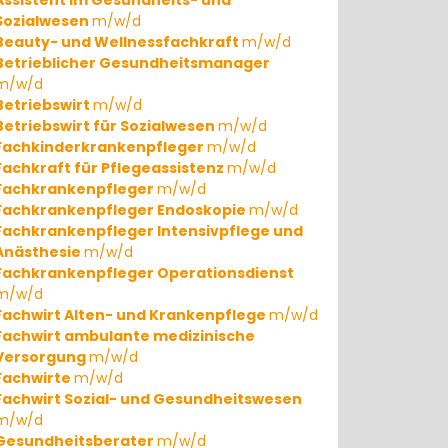
Assistent im Gesundheits- und
Sozialwesen
m/w/d
Beauty- und Wellnessfachkraft
m/w/d
Betrieblicher Gesundheitsmanager
m/w/d
Betriebswirt
m/w/d
Betriebswirt für Sozialwesen
m/w/d
Fachkinderkrankenpfleger
m/w/d
Fachkraft für Pflegeassistenz
m/w/d
Fachkrankenpfleger
m/w/d
Fachkrankenpfleger Endoskopie
m/w/d
Fachkrankenpfleger Intensivpflege und
Anästhesie
m/w/d
Fachkrankenpfleger Operationsdienst
m/w/d
Fachwirt Alten- und Krankenpflege
m/w/d
Fachwirt ambulante medizinische
Versorgung
m/w/d
Fachwirte
m/w/d
Fachwirt Sozial- und Gesundheitswesen
m/w/d
Gesundheitsberater
m/w/d