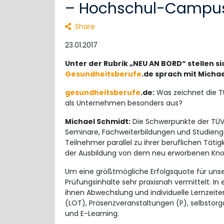
– Hochschul-Campu
Share
23.01.2017
Unter der Rubrik „NEU AN BORD“ stellen s
Gesundheitsberufe
.de sprach mit Micha
gesundheitsberufe
.de:
Was zeichnet die 
als Unternehmen besonders aus?
Michael Schmidt:
Die Schwerpunkte der TÜV
Seminare, Fachweiterbildungen und Studien
Teilnehmer parallel zu ihrer beruflichen Täti
der Ausbildung von dem neu erworbenen Kn
Um eine größtmögliche Erfolgsquote für unse
Prüfungsinhalte sehr praxisnah vermittelt. I
ihnen Abwechslung und individuelle Lernzeiten
(LOT), Präsenzveranstaltungen (P), selbstor
und E-Learning.