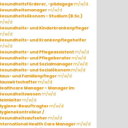
Gesundheitsförderer, -pädagoge
m/w/d
Gesundheitsmanager
m/w/d
Gesundheitsökonom - Studium (B.Sc.)
m/w/d
Gesundheits- und Kinderkrankenpfleger
m/w/d
Gesundheits- und Krankenpflegehelfer
m/w/d
Gesundheits- und Pflegeassistent
m/w/d
Gesundheits- und Pflegeberater
m/w/d
Gesundheits- und Sozialmanager
m/w/d
Gesundheits- und Sozialökonom
m/w/d
Haus- und Familienpfleger
m/w/d
Hauswirtschafter
m/w/d
Healthcare Manager - Manager im
Gesundheitswesen
m/w/d
Heimleiter
m/w/d
Hygiene-Beauftragter
m/w/d
Hygienekontrolleur /
Gesundheitsaufseher
m/w/d
International Health Care Manager
m/w/d