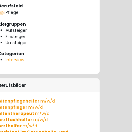
Berufsfeld
Pflege
Zielgruppen
Aufsteiger
Einsteiger
Umsteiger
Kategorien
Interview
Berufsbilder
Altenpflegehelfer
m/w/d
Altenpfleger
m/w/d
Altentherapeut
m/w/d
Arztfachhelfer
m/w/d
Arzthelfer
m/w/d